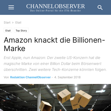
CHANNELOBSERVER
Das Online-Portal für die ITK-Branche
Start
Etail
Etail
Top Story
Amazon knackt die Billionen-
Marke
Erst Apple, nun Amazon: Der zweite US-Konzern hat die
magische Marke von einer Billion Dollar beim Börsenwert
überschritten. Zwei weitere Tech-Konzerne könnten folgen.
Von
Redaktion ChannelObserver
-
4. September 2018