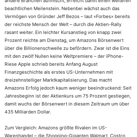
andere Branchen aufmischt, erreicht damit einen weiteren
beachtlichen Meilenstein. Nebenbei wächst auch das
Vermögen von Gründer Jeff Bezos – laut «Forbes» bereits
der reichste Mensch der Welt – durch die Aktien-Rally
rasant weiter. Ein leichter Kursanstieg von knapp zwei
Prozent reichte am Dienstag, um Amazons Börsenwert
über die Billionenschwelle zu befördern. Zwar ist die Eins
mit den zwölf Nullen keine Weltpremiere – der iPhone-
Riese Apple schrieb bereits Anfang August
Finanzgeschichte als erstes US-Unternehmen mit
dreizehnstelliger Marktkapitalisierung. Das macht
Amazons Erfolg jedoch kaum weniger beeindruckend: Seit
Jahresbeginn ist der Aktienkurs um 75 Prozent gestiegen,
damit wuchs der Börsenwert in diesem Zeitraum um über
435 Milliarden Dollar.
Zum Vergleich: Amazons größte Rivalen im US-
Warenhandel – die Shopping-Giganten Walmart, Costco