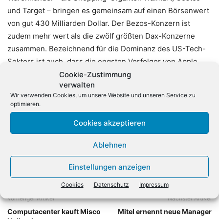
und Target – bringen es gemeinsam auf einen Börsenwert
von gut 430 Milliarden Dollar. Der Bezos-Konzern ist
zudem mehr wert als die zwölf größten Dax-Konzerne
zusammen. Bezeichnend für die Dominanz des US-Tech-
Sektors ist auch, dass die engsten Verfolger von Apple,
dessen Börsenwert bei 1,1 Billionen Dollar liegt, und
Cookie-Zustimmung
verwalten
Amazon die Google-Mutter Alphabet und Microsoft sind.
Wir verwenden Cookies, um unsere Website und unseren Service zu
Beide könnten ebenfalls bald die Billionen-Marke knacken.
optimieren.
(dpa)
Cookies akzeptieren
Ablehnen
Einstellungen anzeigen
Cookies
Datenschutz
Impressum
Vorheriger Artikel
Nächster Artikel
Computacenter kauft Misco
Mitel ernennt neue Manager