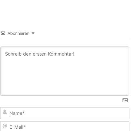
Abonnieren
E
M