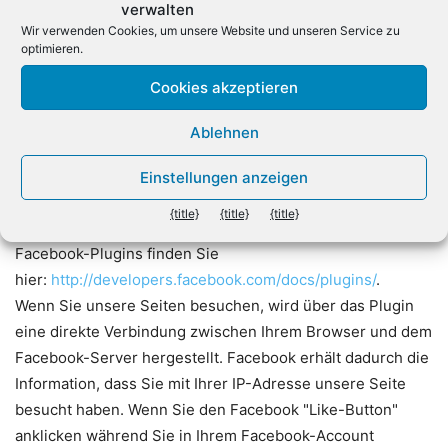
verwalten
Wir verwenden Cookies, um unsere Website und unseren Service zu
Datenschutzerklärung für die Nutzung von Facebook-
optimieren.
Plugins (Like-Button)
Cookies akzeptieren
Auf unseren Seiten sind Plugins des sozialen Netzwerks
Ablehnen
Facebook, 1601 South California Avenue, Palo Alto, CA
94304, USA integriert. Die Facebook-Plugins erkennen
Einstellungen anzeigen
Sie an dem Facebook-Logo oder dem "Like-Button"
{title}
{title}
{title}
("Gefällt mir") auf unserer Seite. Eine Übersicht über die
Facebook-Plugins finden Sie
hier:
http://developers.facebook.com/docs/plugins/
.
Wenn Sie unsere Seiten besuchen, wird über das Plugin
eine direkte Verbindung zwischen Ihrem Browser und dem
Facebook-Server hergestellt. Facebook erhält dadurch die
Information, dass Sie mit Ihrer IP-Adresse unsere Seite
besucht haben. Wenn Sie den Facebook "Like-Button"
anklicken während Sie in Ihrem Facebook-Account