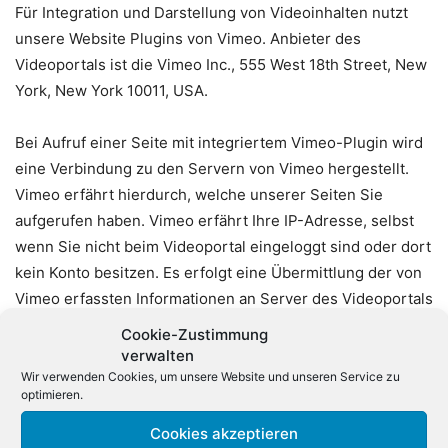
Für Integration und Darstellung von Videoinhalten nutzt
unsere Website Plugins von Vimeo. Anbieter des
Videoportals ist die Vimeo Inc., 555 West 18th Street, New
York, New York 10011, USA.
Bei Aufruf einer Seite mit integriertem Vimeo-Plugin wird
eine Verbindung zu den Servern von Vimeo hergestellt.
Vimeo erfährt hierdurch, welche unserer Seiten Sie
aufgerufen haben. Vimeo erfährt Ihre IP-Adresse, selbst
wenn Sie nicht beim Videoportal eingeloggt sind oder dort
kein Konto besitzen. Es erfolgt eine Übermittlung der von
Vimeo erfassten Informationen an Server des Videoportals
in den USA.
Cookie-Zustimmung
verwalten
Vimeo kann Ihr Surfverhalten direkt Ihrem persönlichen
Wir verwenden Cookies, um unsere Website und unseren Service zu
optimieren.
Profil zuordnen. Durch vorheriges Ausloggen haben Sie
die Möglichkeit, dies zu unterbinden.
Cookies akzeptieren