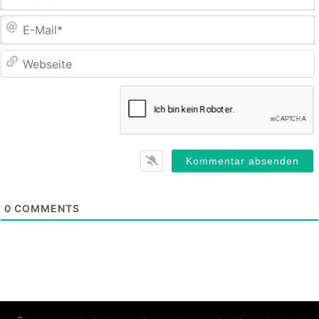
E
M
0
COMMENTS