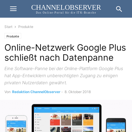
CHANNELOBSERVER
Das Online-Portal für die ITK-Branche
Start
Produkte
Produkte
Online-Netzwerk Google Plus
schließt nach Datenpanne
Eine Software-Panne bei der Online-Plattform Google Plus
hat App-Entwicklern unberechtigten Zugang zu einigen
privaten Nutzerdaten gewährt.
Von
Redaktion ChannelObserver
-
8. Oktober 2018