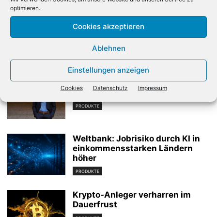
Vorheriger Artikel
Nächster Artikel
optimieren.
Microsoft stoppt Windows-
Apple weist Bericht über
Cookies akzeptieren
10-Update
Spionage-Chips zurück
Ablehnen
Verwandte Artikel
Einstellungen anzeigen
KI-Ausbruch: «Wir müssen uns
Cookies
Datenschutz
Impressum
Sorgen machen»
PRODUKTE
Weltbank: Jobrisiko durch KI in
einkommensstarken Ländern
höher
PRODUKTE
Krypto-Anleger verharren im
Dauerfrust