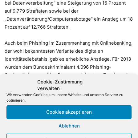
bei Datenverarbeitung“ eine Steigerung von 15 Prozent
auf 9.779 Straftaten sowie bei der
„Datenveränderung/Computersabotage“ ein Anstieg um 18
Prozent auf 12.766 Straftaten.
Auch beim Phishing im Zusammenhang mit Onlinebanking,
der wohl bekanntesten Variante des digitalen
Identitätsdiebstahls, gab es erhebliche Anstiege. Für 2013
wurden dem Bundeskriminalamt 4.096 Phishing-
Sachverhalte gemeldet. Das entspricht einer Zunahme der
Cookie-Zustimmung
Fallzahlen um rund 19 Prozent im Vergleich zum Vorjahr.
verwalten
Nachdem 2012 durch verschiedene Schutzmaßnahmen
Wir verwenden Cookies, um unsere Website und unseren Service zu
der Kreditinstitute, wie beispielsweise die Einführung des
optimieren.
mTAN-Verfahrens, die Sicherheitsstandards beim
Cookies akzeptieren
Onlinebanking erhöht wurden, haben nach Feststellung
des Bundeskriminalamtes die Täter reagiert und neue
Ablehnen
Schadsoftware und Vorgehensweisen entwickelt, um