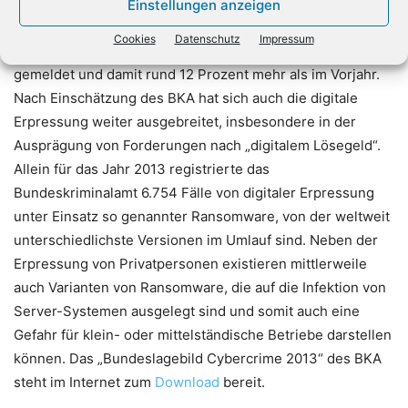
diese zu überwinden. Auffällig ist außerdem die Zunahme
Einstellungen anzeigen
der Delikte, bei denen das Bundeskriminalamt das Internet
Cookies
Datenschutz
Impressum
als Tatmittel registrierte. 2013 wurden hier 257.486 Fälle
gemeldet und damit rund 12 Prozent mehr als im Vorjahr.
Nach Einschätzung des BKA hat sich auch die digitale
Erpressung weiter ausgebreitet, insbesondere in der
Ausprägung von Forderungen nach „digitalem Lösegeld“.
Allein für das Jahr 2013 registrierte das
Bundeskriminalamt 6.754 Fälle von digitaler Erpressung
unter Einsatz so genannter Ransomware, von der weltweit
unterschiedlichste Versionen im Umlauf sind. Neben der
Erpressung von Privatpersonen existieren mittlerweile
auch Varianten von Ransomware, die auf die Infektion von
Server-Systemen ausgelegt sind und somit auch eine
Gefahr für klein- oder mittelständische Betriebe darstellen
können. Das „Bundeslagebild Cybercrime 2013“ des BKA
steht im Internet zum
Download
bereit.