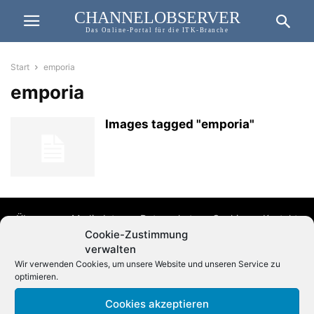
CHANNELOBSERVER
Das Online-Portal für die ITK-Branche
Start
emporia
emporia
Images tagged "emporia"
Über uns
Mediadaten
Datenschutz
Cookies
Kontakt
Cookie-Zustimmung
Impressum
verwalten
Wir verwenden Cookies, um unsere Website und unseren Service zu
optimieren.
© 2012 - 2025 REUTER BUSINESS PUBLISHING GmbH
Alle Rechte vorbehalten.
Cookies akzeptieren