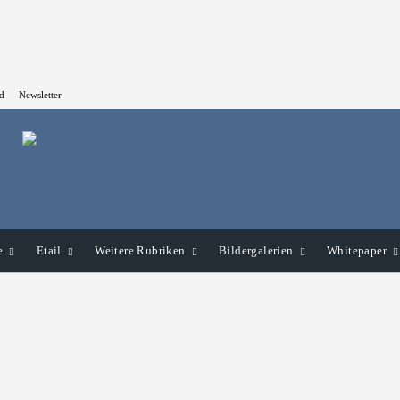
d
Newsletter
e
Etail
Weitere Rubriken
Bildergalerien
Whitepaper