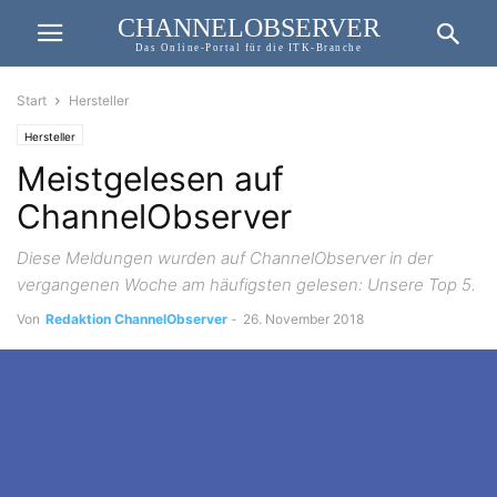
CHANNELOBSERVER
Das Online-Portal für die ITK-Branche
Start
Hersteller
Hersteller
Meistgelesen auf
ChannelObserver
Diese Meldungen wurden auf ChannelObserver in der
vergangenen Woche am häufigsten gelesen: Unsere Top 5.
Von
Redaktion ChannelObserver
-
26. November 2018