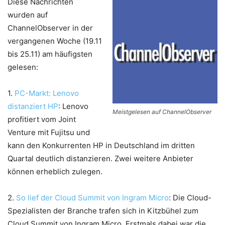
Diese Nachrichten
wurden auf
ChannelObserver in der
vergangenen Woche (19.11
bis 25.11) am häufigsten
gelesen:
1.
PC-Markt: Lenovo
distanziert HP
: Lenovo
Meistgelesen auf ChannelObserver
profitiert vom Joint
Venture mit Fujitsu und
kann den Konkurrenten HP in Deutschland im dritten
Quartal deutlich distanzieren. Zwei weitere Anbieter
können erheblich zulegen.
2.
So lief der Cloud Summit von Ingram Micro
: Die Cloud-
Spezialisten der Branche trafen sich in Kitzbühel zum
Cloud Summit von Ingram Micro. Erstmals dabei war die