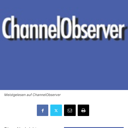
Meistgelesen auf ChannelObserver