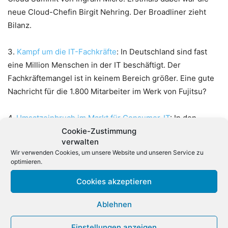
neue Cloud-Chefin Birgit Nehring. Der Broadliner zieht
Bilanz.
3.
Kampf um die IT-Fachkräfte
: In Deutschland sind fast
eine Million Menschen in der IT beschäftigt. Der
Fachkräftemangel ist in keinem Bereich größer. Eine gute
Nachricht für die 1.800 Mitarbeiter im Werk von Fujitsu?
4.
Umsatzeinbruch im Markt für Consumer-IT
: In den
ersten drei Quartalen gab es in Deutschland einen
Cookie-Zustimmung
verwalten
Umsatzrückgang bei den privat genutzten IT-Produkten.
Wir verwenden Cookies, um unsere Website und unseren Service zu
Nur eine Produktkategorie konnte zulegen.
optimieren.
Cookies akzeptieren
5.
15 Weihnachts-Geschenke für Tech-Fans:
Vorweihnachtszeit ist die schönste Zeit des Jahres. Wir
Ablehnen
haben 15 Highlights für Tech-Fans zusammengestellt, die
auf keiner Weihnachts-Wunschliste fehlen dürfen.
Einstellungen anzeigen