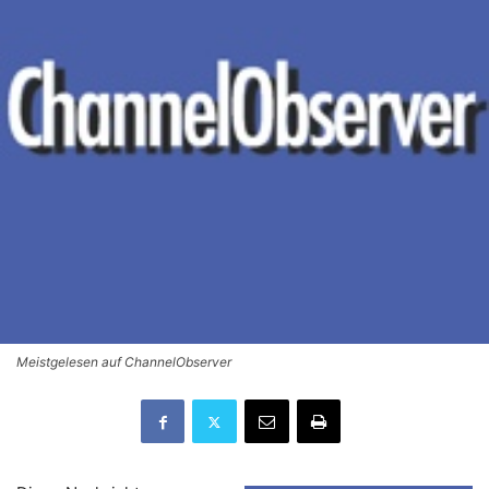
Meistgelesen auf ChannelObserver