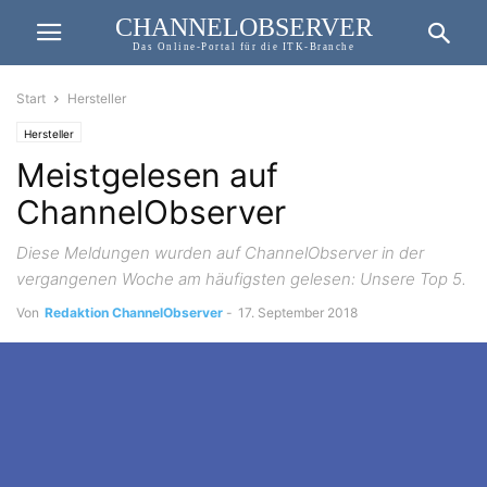
CHANNELOBSERVER
Das Online-Portal für die ITK-Branche
Start
Hersteller
Hersteller
Meistgelesen auf
ChannelObserver
Diese Meldungen wurden auf ChannelObserver in der
vergangenen Woche am häufigsten gelesen: Unsere Top 5.
Von
Redaktion ChannelObserver
-
17. September 2018