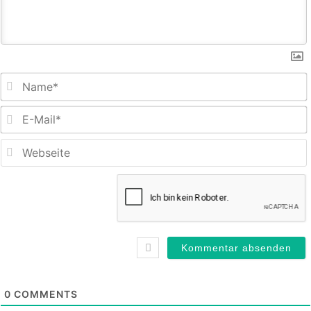
E
M
0
COMMENTS