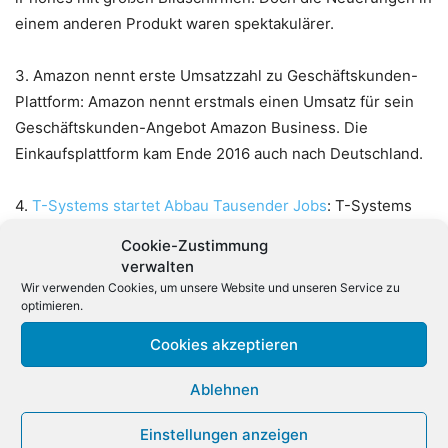
einem anderen Produkt waren spektakulärer.
3.
Amazon nennt erste Umsatzzahl zu Geschäftskunden-
Plattform: Amazon nennt erstmals einen Umsatz für sein
Geschäftskunden-Angebot Amazon Business. Die
Einkaufsplattform kam Ende 2016 auch nach Deutschland.
4.
T-Systems startet Abbau Tausender Jobs
: T-Systems
kann im September mit dem Abbau von Tausenden Jobs
Cookie-Zustimmung
starten. Mit dem Betriebsrat hat Spartenchef Adel Al-Saleh
verwalten
eine Einigung über den Fahrplan dafür gefunden.
Wir verwenden Cookies, um unsere Website und unseren Service zu
optimieren.
5.
Deutsche Messe mit neuem CEBIT-Konzept
: Die
Cookies akzeptieren
Deutsche Messe hat das Konzept der nächsten CEBIT
vorgestellt. Es gibt einige Veränderungen. Ticket-Preise
Ablehnen
werden deutlich günstiger.
Einstellungen anzeigen