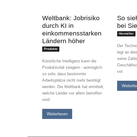
Weltbank: Jobrisiko
So sieh
durch KI in
bei Si
einkommensstarken
Hersteller
Ländern höher
Der Techno
Produkte
legt an di
seine Zahle
Künstliche Intelligenz kann die
Geschäftsq
Produktivität steigern - womöglich
vor.
so sehr, dass bestimmte
Arbeitsplätze nicht mehr benötigt
Weiterle
werden. Die Weltbank hat ermittelt,
welche Länder vor allem betroffen
sind.
Weiterlesen