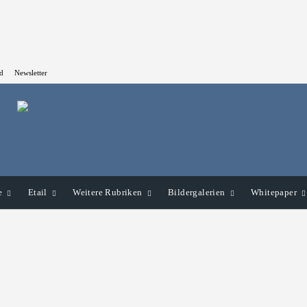
d
Newsletter
e
Etail
Weitere Rubriken
Bildergalerien
Whitepaper