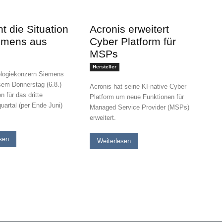
t die Situation
Acronis erweitert
emens aus
Cyber Platform für
MSPs
Hersteller
logiekonzern Siemens
esem Donnerstag (6.8.)
Acronis hat seine KI-native Cyber
n für das dritte
Platform um neue Funktionen für
uartal (per Ende Juni)
Managed Service Provider (MSPs)
erweitert.
sen
Weiterlesen