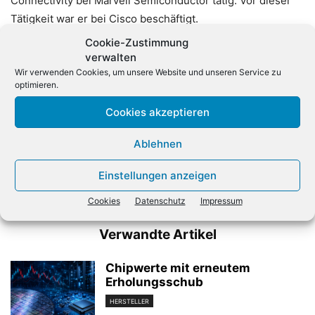
Connectivity bei Marvell Semiconductor tätig. Vor dieser
Tätigkeit war er bei Cisco beschäftigt.
Cookie-Zustimmung
verwalten
Wir verwenden Cookies, um unsere Website und unseren Service zu
optimieren.
Cookies akzeptieren
Ablehnen
Vorheriger Artikel
Nächster Artikel
Schwachstelle:
Digitalwirtschaft verspricht
Einstellungen anzeigen
Forscherteam erstellt falsche
sich viel von künstlicher
Webzertifikate
Intelligenz
Cookies
Datenschutz
Impressum
Verwandte Artikel
Chipwerte mit erneutem
Erholungsschub
HERSTELLER