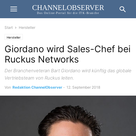
CHANNELOBSERVER
Das Online-Portal für die ITK-Branche
Start
Hersteller
Hersteller
Giordano wird Sales-Chef bei
Ruckus Networks
Der Branchenveteran Bart Giordano wird künftig das globale
Vertriebsteam von Ruckus leiten.
Von
Redaktion ChannelObserver
-
12. September 2018