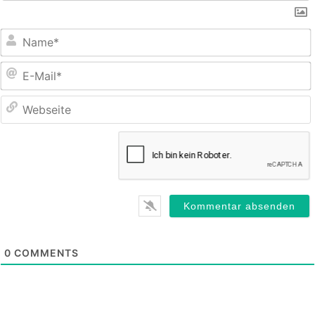
E
M
0
COMMENTS