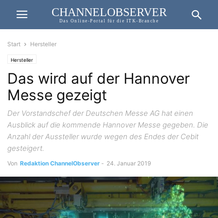
CHANNELOBSERVER
Das Online-Portal für die ITK-Branche
Start
Hersteller
Hersteller
Das wird auf der Hannover
Messe gezeigt
Der Vorstandschef der Deutschen Messe AG hat einen
Ausblick auf die kommende Hannover Messe gegeben. Die
Anzahl der Aussteller wurde wegen des Endes der Cebit
gesteigert.
Von
Redaktion ChannelObserver
-
24. Januar 2019