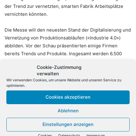
der Trend zur vernetzten, smarten Fabrik Arbeitsplätze
vernichten könnten.
Die Messe will den neuesten Stand der Digitalisierung und
Vernetzung von Produktionsabläufen («Industrie 4.0»)
abbilden. Vor der Schau präsentierten einige Firmen
bereits Trends und Produkte. Insgesamt werden 6.500
Aussteller aus 75 Ländern in Hannover erwartet. Im
Cookie-Zustimmung
vergangenen Jahr waren es rund 5.800 Aussteller, 210.000
verwalten
Besucher informierten sich auf der Messe. Laut Köckler
Wir verwenden Cookies, um unsere Website und unseren Service zu
stieg die Ausstellerzahl auch wegen des Endes der
optimieren.
Digitalmesse Cebit. Partnerland ist in diesem Jahr
Cookies akzeptieren
Schweden. (dpa)
Ablehnen
Einstellungen anzeigen
Cookies
Datenschutz
Impressum