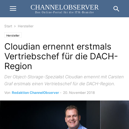
CHANNELOBSERVER
Das Online-Portal für die ITK-Branche
Start
Hersteller
Hersteller
Cloudian ernennt erstmals
Vertriebschef für die DACH-
Region
Der Object-Storage-Spezialist Cloudian ernennt mit Carsten
Graf erstmals einen Vertriebschef für die DACH-Region.
Von
Redaktion ChannelObserver
-
20. November 2018