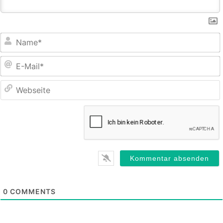
E
M
0
COMMENTS