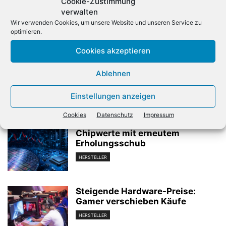
Cookie-Zustimmung
verwalten
Wir verwenden Cookies, um unsere Website und unseren Service zu
optimieren.
Cookies akzeptieren
Vorheriger Artikel
Nächster Artikel
Bitcoin-Absturz setzt sich
So lief der Cloud Summit von
Ablehnen
fort
Ingram Micro
Einstellungen anzeigen
Verwandte Artikel
Cookies
Datenschutz
Impressum
Chipwerte mit erneutem
Erholungsschub
HERSTELLER
Steigende Hardware-Preise:
Gamer verschieben Käufe
HERSTELLER