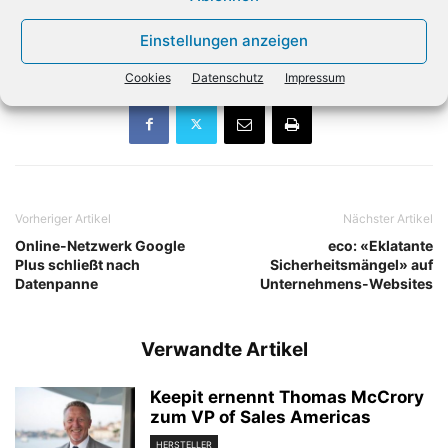
Dementis vergangene Woche erklärt, man stehe weiterhin
Einstellungen anzeigen
hinter dem Bericht. (dpa)
Cookies
Datenschutz
Impressum
Vorheriger Artikel
Nächster Artikel
Online-Netzwerk Google
eco: «Eklatante
Plus schließt nach
Sicherheitsmängel» auf
Datenpanne
Unternehmens-Websites
Verwandte Artikel
Keepit ernennt Thomas McCrory
zum VP of Sales Americas
HERSTELLER