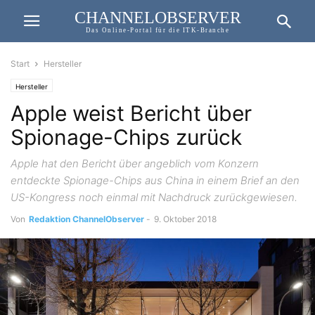
CHANNELOBSERVER
Das Online-Portal für die ITK-Branche
Start
Hersteller
Hersteller
Apple weist Bericht über
Spionage-Chips zurück
Apple hat den Bericht über angeblich vom Konzern
entdeckte Spionage-Chips aus China in einem Brief an den
US-Kongress noch einmal mit Nachdruck zurückgewiesen.
Von
Redaktion ChannelObserver
-
9. Oktober 2018