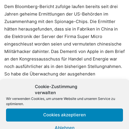
Dem Bloomberg-Bericht zufolge laufen bereits seit drei
Jahren geheime Ermittlungen der US-Behörden im
Zusammenhang mit den Spionage-Chips. Die Ermittler
hätten herausgefunden, dass sie in Fabriken in China in
die Elektronik der Server der Firma Super Micro
eingeschleust worden seien und vermuteten chinesische
Militärhacker dahinter. Das Dementi von Apple in dem Brief
an den Kongressausschuss für Handel und Energie war
noch ausführlicher als in den bisherigen Stellungnahmen.
So habe die Überwachung der ausgehenden
Datenverbindungen von Servern nie irgendwelche
Cookie-Zustimmung
verdächtigen Übertragungen festgestellt. Apple überprüfe
verwalten
zudem die Sicherheitsinfrastruktur seiner Zulieferer, bevor
Wir verwenden Cookies, um unsere Website und unseren Service zu
man eine Geschäftsbeziehung mit ihnen eingehe.
optimieren.
Bloomberg habe auf vielfache Nachfragen keine konkreten
Cookies akzeptieren
Angaben zu den angeblichen Spionage-Chips machen
können, kritisierte der Konzern. Bloomberg hatte nach den
Ablehnen