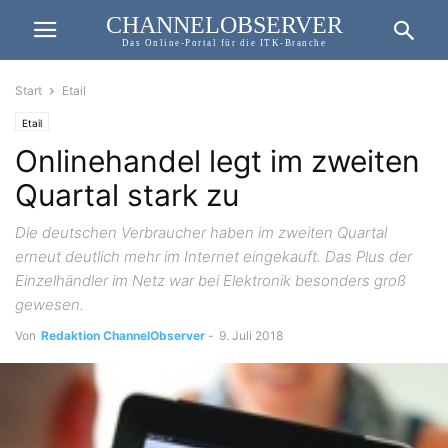
CHANNELOBSERVER
Das Online-Portal für die ITK-Branche
Start
Etail
Etail
Onlinehandel legt im zweiten
Quartal stark zu
Die deutschen Verbraucher haben im zweiten Quartal
erneut deutlich mehr im Internet eingekauft. Das Plus der
Einzelhändler im Netz war bei Elektronik besonders groß
gewesen.
Von
Redaktion ChannelObserver
-
9. Juli 2018