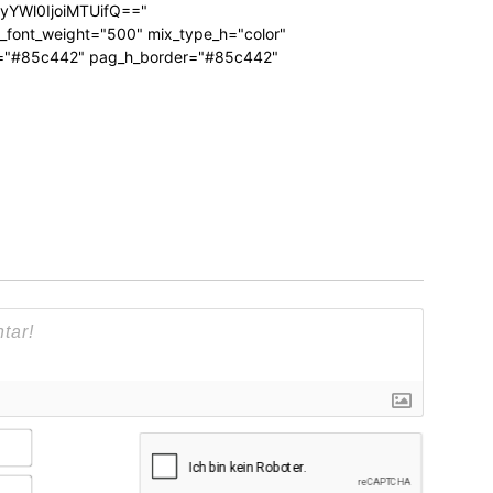
RyYWl0IjoiMTUifQ=="
_font_weight="500" mix_type_h="color"
bg="#85c442" pag_h_border="#85c442"
Name*
E-