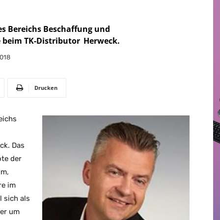
es Bereichs Beschaffung und
beim TK-Distributor
Herweck
.
2018
Drucken
eichs
ck
. Das
te der
om,
re im
 sich als
ter um