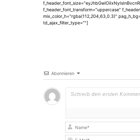
f_header_font_size="eyJhbGwiOiIxNyIsInBvcn
f_header_font_transform="uppercase" f_header
mix_color_h="rgba(112,204,63,0.3)" pag_h_
td_ajax_filter_type=""]
Abonnieren