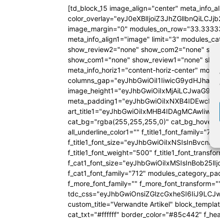
[td_block_15 image_align="center" meta_info_a
color_overlay="eyJ0eXBlIjoiZ3JhZGllbn
image_margin="0" modules_on_row="33.333
meta_info_align1="image" limit="3" modules_
show_review2="none" show_com2="none" show
show_com1="none" show_review1="none" show
meta_info_horiz1="content-horiz-center" mod
columns_gap="eyJhbGwiOiI1IiwicG9ydHJhaXQiO
image_height1="eyJhbGwiOiIxMjAiLCJwaG9uZ
meta_padding1="eyJhbGwiOiIxNXB4IDEwcHg
art_title1="eyJhbGwiOiIxMHB4IDAgMCAwIiw
cat_bg="rgba(255,255,255,0)" cat_bg_hover="rg
all_underline_color1="" f_title1_font_family="712"
f_title1_font_size="eyJhbGwiOiIxNSIsInBvcnR
f_title1_font_weight="500" f_title1_font_trans
f_cat1_font_size="eyJhbGwiOiIxMSIsInBob25lI
f_cat1_font_family="712" modules_category_pa
f_more_font_family="" f_more_font_transform=
tdc_css="eyJhbGwiOnsiZGlzcGxheSI6IiJ9LC
custom_title="Verwandte Artikel" block_templa
cat_txt="#ffffff" border_color="#85c442" f_he