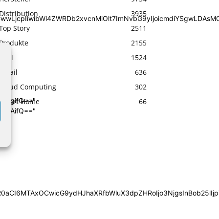
Distribution
3935
iYSgwLDAsMCwwLjcpIiwibWl4ZWRDb2xvcnMiOlt7ImNvbG9yIjoic
Top Story
2511
Produkte
2155
Etail
1524
Retail
636
Cloud Computing
302
4cHgifQ=="
Smart Home
66
wIDAifQ=="
0aCI6MTAxOCwicG9ydHJhaXRfbWluX3dpZHRoIjo3NjgsInBob25lIjp7