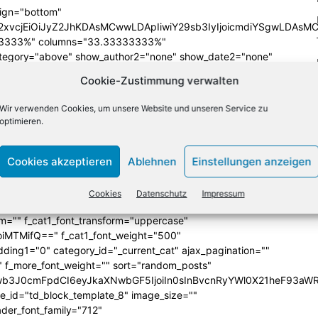
lign="bottom"
QiLCJjb2xvcjEiOiJyZ2JhKDAsMCwwLDApIiwiY29sb3IyIjoicmd
33333%" columns="33.33333333%"
category="above" show_author2="none" show_date2="none"
_excerpt2="none" show_excerpt1="none"
Cookie-Zustimmung verwalten
_date1="none" show_author1="none"
ules_space1="eyJhbGwiOiIwIiwicGhvbmUiOiIzIn0="
Wir verwenden Cookies, um unsere Website und unseren Service zu
iIzIiwibGFuZHNjYXBlIjoiNCIsInBob25lIjoiMCJ9"
optimieren.
SI6IjExMCJ9"
iLCJwb3J0cmFpdCI6IjEwcHggNXB4IiwibGFuZHNjYXBlIjoiMTJweCA
Cookies akzeptieren
Ablehnen
Einstellungen anzeigen
icG9ydHJhaXQiOiI2cHggMCAwIDAiLCJsYW5kc2NhcGUiOiI4cHggMCA
ba(255,255,255,0)" title_txt="#ffffff"
 f_title1_font_line_height="1.2"
Cookies
Datenschutz
Impressum
yYWl0IjoiMTEiLCJwaG9uZSI6IjE3In0="
form="" f_cat1_font_transform="uppercase"
joiMTMifQ==" f_cat1_font_weight="500"
dding1="0" category_id="_current_cat" ajax_pagination=""
"" f_more_font_weight="" sort="random_posts"
Jwb3J0cmFpdCI6eyJkaXNwbGF5IjoiIn0sInBvcnRyYWl0X21heF93aWR
te_id="td_block_template_8" image_size=""
ader_font_family="712"