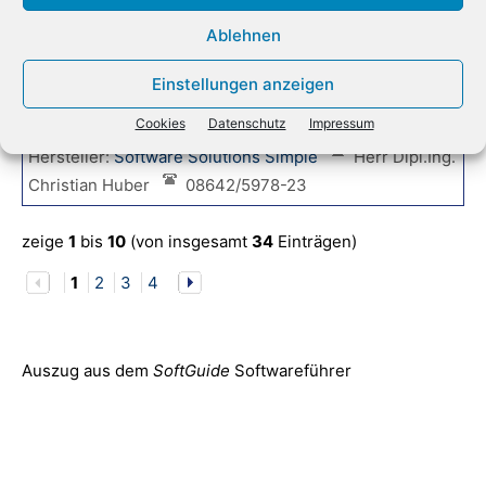
Urlaubsplaner für Lotus Notes ?Out of Office?
Ablehnen
Urlaubsplanung, Urlaubskalender, Dienstreisen
Einstellungen anzeigen
u.v.m. Integrierter Workflow. Zeitwirtschaft
Cookies
Datenschutz
Impressum
Hersteller:
Software Solutions Simple
Herr Dipl.Ing.
Christian Huber
08642/5978-23
zeige
1
bis
10
(von insgesamt
34
Einträgen)
1
2
3
4
Auszug aus dem
SoftGuide
Softwareführer