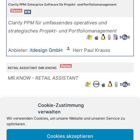
Clarity PPM: Enterprise Software für Projekt- und Portfoliomanagement
Clarity PPM für umfassendes operatives und
strategisches Projekt- und Portfoliomanagement
Anbieter:
itdesign GmbH
Herr Paul Krauss
RETAIL ASSISTANT (MR.KNOW)
MR.KNOW - RETAIL ASSISTANT
DIGITALE ASSISTENTEN (MR.KNOW)
Cookie-Zustimmung
verwalten
Ihr Einstieg in die Prozessautomatisierung mit
Wir verwenden Cookies, um unsere Website und unseren Service zu
digitalen Helfern
optimieren.
Cookies akzeptieren