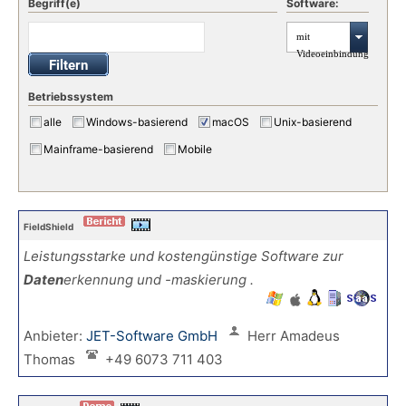
Begriff(e)
Software:
mit
Videoeinbindung
Betriebssystem
alle
Windows-basierend
macOS
Unix-basierend
Mainframe-basierend
Mobile
FieldShield
Leistungsstarke und kostengünstige Software zur
Daten
erkennung und -maskierung .
Anbieter:
JET-Software GmbH
Herr Amadeus
Thomas
+49 6073 711 403