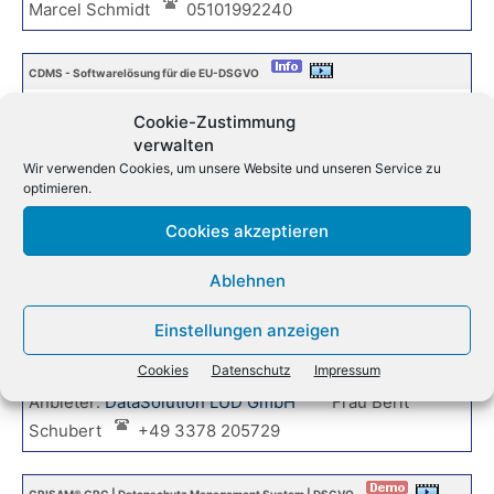
Marcel Schmidt
05101992240
CDMS - Softwarelösung für die EU-DSGVO
CDMS ? Customer Data Deletion Management
Cookie-Zustimmung
System
verwalten
Wir verwenden Cookies, um unsere Website und unseren Service zu
optimieren.
Hersteller:
privora AG
Frau Aylin Yildirim
Cookies akzeptieren
061965827481
Ablehnen
ZDMS - Datenschutz mit System
Einstellungen anzeigen
Datenschutz-Management System + Audittool
Cookies
Datenschutz
Impressum
Anbieter:
DataSolution LUD GmbH
Frau Berit
Schubert
+49 3378 205729