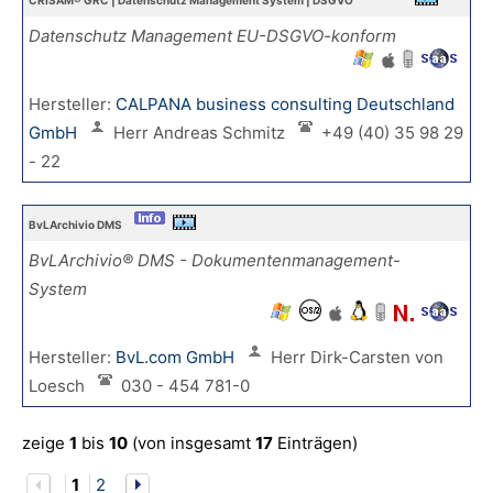
CRISAM® GRC | Datenschutz Management System | DSGVO
Datenschutz Management EU-DSGVO-konform
Hersteller:
CALPANA business consulting Deutschland
GmbH
Herr Andreas Schmitz
+49 (40) 35 98 29
- 22
BvLArchivio DMS
BvLArchivio® DMS - Dokumentenmanagement-
System
Hersteller:
BvL.com GmbH
Herr Dirk-Carsten von
Loesch
030 - 454 781-0
zeige
1
bis
10
(von insgesamt
17
Einträgen)
1
2