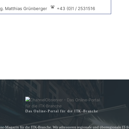
ng. Matthias Grünberger
+43 (0)1 / 2531516
Das Online-Portal für die ITK-Branche
ne-Magazin für die ITK-Branche. Wir adressieren regionale und überregionale IT-Sys