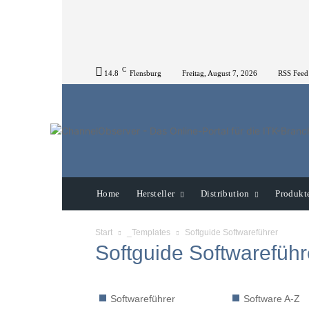
C
14.8
Flensburg
Freitag, August 7, 2026
RSS Feed
Home
Hersteller
Distribution
Produkt
Start
_Templates
Softguide Softwareführer
Softguide Softwareführ
Softwareführer
Software A-Z