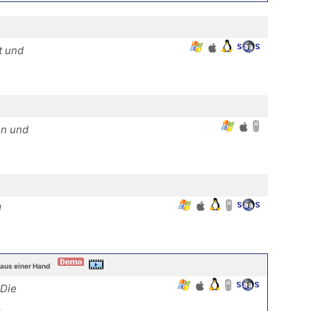
t und
en und
l
aus einer Hand
 Die
.