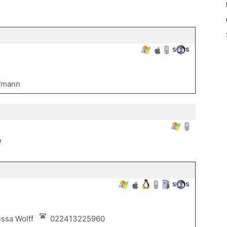
ffmann
!
essa Wolff
022413225960