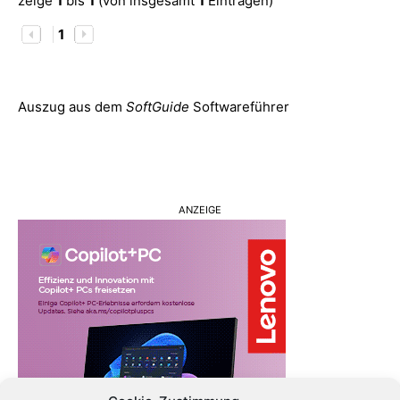
zeige
1
bis
1
(von insgesamt
1
Einträgen)
1
Auszug aus dem
SoftGuide
Softwareführer
ANZEIGE