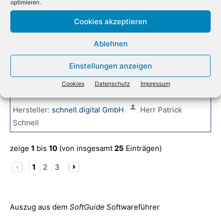
optimieren.
Anbieter:
JET-Software GmbH
Herr Amadeus
Cookies akzeptieren
Thomas
+49 6073 711 403
Ablehnen
schnell.digital AI Kit
Einstellungen anzeigen
Euer KI-Betriebssystem für Geschäftsprozesse.
Souverän und Datenschutz Made in Germany.
Cookies
Datenschutz
Impressum
Hersteller:
schnell.digital GmbH
Herr Patrick
Schnell
zeige
1
bis
10
(von insgesamt
25
Einträgen)
1
2
3
Auszug aus dem
SoftGuide
Softwareführer