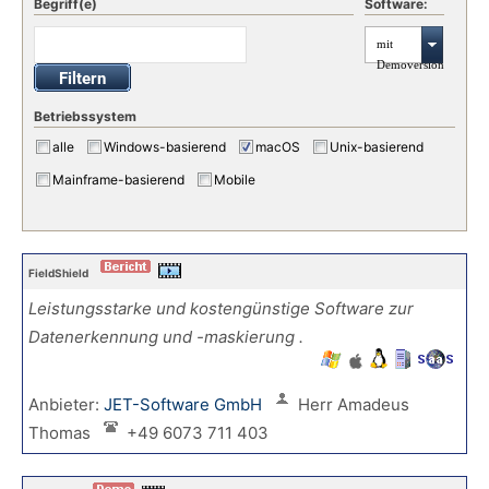
Begriff(e)
Software:
mit
Demoversion
Betriebssystem
alle
Windows-basierend
macOS
Unix-basierend
Mainframe-basierend
Mobile
FieldShield
Leistungsstarke und kostengünstige Software zur
Datenerkennung und -maskierung .
Anbieter:
JET-Software GmbH
Herr Amadeus
Thomas
+49 6073 711 403