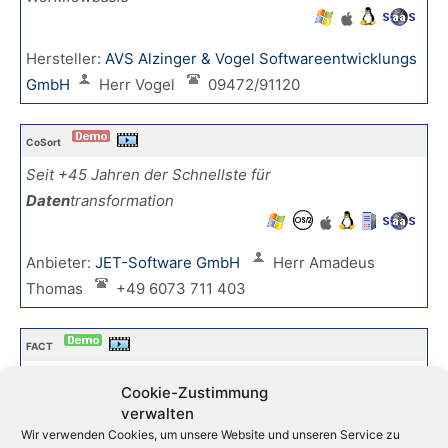
Hersteller:
AVS Alzinger & Vogel Softwareentwicklungs
GmbH
Herr Vogel
09472/91120
CoSort
Seit +45 Jahren der Schnellste für
Daten
transformation
Anbieter:
JET-Software GmbH
Herr Amadeus
Thomas
+49 6073 711 403
FACT
IRI FACT? für Unloading von Milliarden von Zeilen
Cookie-Zustimmung
in wenigen Minuten
verwalten
Wir verwenden Cookies, um unsere Website und unseren Service zu