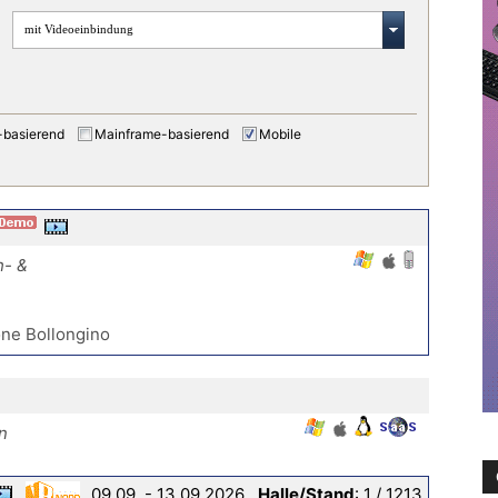
mit Videoeinbindung
-basierend
Mainframe-basierend
Mobile
h- &
ne Bollongino
n
09.09. - 13.09.2026 ,
Halle/Stand
: 1 / 1213