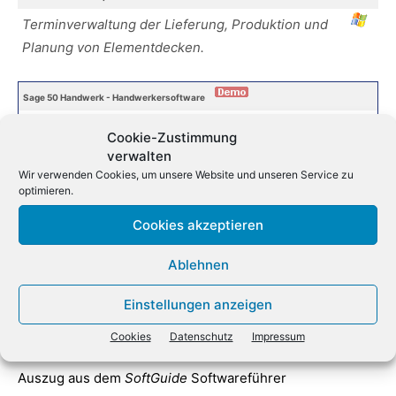
Terminverwaltung der Lieferung, Produktion und
Planung von Elementdecken.
Sage 50 Handwerk - Handwerkersoftware
Sage 50 Handwerk: Die kaufmännische
Cookie-Zustimmung
Komplettlösung für Ihren Handwerksbetrieb
verwalten
Wir verwenden Cookies, um unsere Website und unseren Service zu
optimieren.
Hersteller:
Sage GmbH
Herr Pawel Klaus
+49
Cookies akzeptieren
771 89652 4362
Ablehnen
zeige
1
bis
10
(von insgesamt
52
Einträgen)
Einstellungen anzeigen
1
2
3
4
5
6
Cookies
Datenschutz
Impressum
Auszug aus dem
SoftGuide
Softwareführer