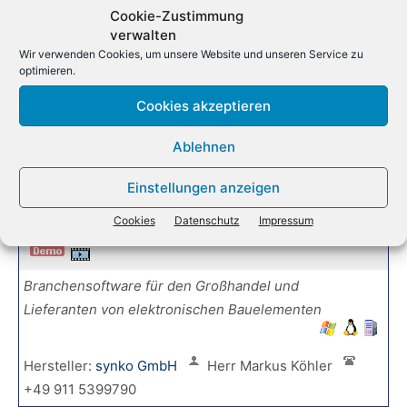
Cookie-Zustimmung
Hersteller:
Brückner System GmbH Software für den
verwalten
Großhandel
Herr Timo Stockdreher
+ 49
Wir verwenden Cookies, um unsere Website und unseren Service zu
optimieren.
(0)4101 5855 - 22
Cookies akzeptieren
INFORIUS
Ablehnen
Softwarelösung für eCommerce Händler
Einstellungen anzeigen
Cookies
Datenschutz
Impressum
synko Components - Branchenlösung Handel für elektronische Bauelemente
Branchensoftware für den Großhandel und
Lieferanten von elektronischen Bauelementen
Hersteller:
synko GmbH
Herr Markus Köhler
+49 911 5399790