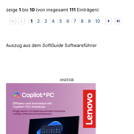
zeige
1
bis
10
(von insgesamt
111
Einträgen)
1
2
3
4
5
6
7
8
9
10
Auszug aus dem
SoftGuide
Softwareführer
ANZEIGE