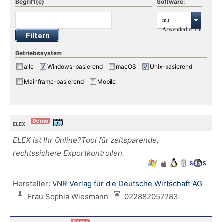
Begriff(e)
Software:
mit
Anwenderbericht
Betriebssystem
alle
Windows-basierend
macOS
Unix-basierend
Mainframe-basierend
Mobile
ELEX
ELEX ist Ihr Online?Tool für zeitsparende,
rechtssichere Exportkontrollen.
Hersteller:
VNR Verlag für die Deutsche Wirtschaft AG
Frau Sophia Wiesmann
022882057283