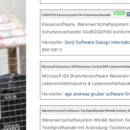
CASHTEX Kassensystem für Schuheinzelhandel
Kassensoftware, Warenwirtschaftssystem 
Schuheinzelhandel (GoBD/GDPdU konform
Hersteller:
Gorji Software Design Interna
950 591 0
Microsoft Dynamics 365 Business Central ERP Lebensmittel
Microsoft ISV Branchensoftware Warenwirt
Lebensmittelindustrie & Lebensmittelhand
Hersteller:
ags andreas gruber software 
Warenwirtschaft Software Textilgroßhandel WinAB fashion, 
Warenwirtschaftssystem WinAB fashion fü
Textilgroßhandel mit Anbindung Textileinz