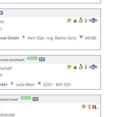
für
)
tional GmbH
Herr Dipl.-Ing. Ramin Gorji
06196-
branche move)food®
schaft
el
GmbH
Julia West
0201 - 841 520
Brückner GmbH
r
elhandel