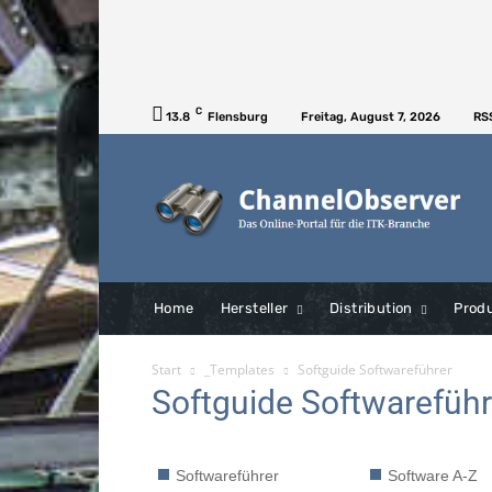
C
13.8
Flensburg
Freitag, August 7, 2026
RS
Home
Hersteller
Distribution
Prod
Start
_Templates
Softguide Softwareführer
Softguide Softwareführ
Softwareführer
Software A-Z