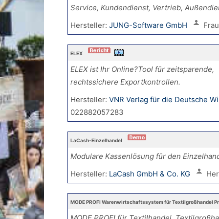
Service, Kundendienst, Vertrieb, Außendie
Hersteller:
JUNG-Software GmbH
Frau
ELEX
ELEX ist Ihr Online?Tool für zeitsparende,
rechtssichere Exportkontrollen.
Hersteller:
VNR Verlag für die Deutsche Wi
022882057283
LaCash-Einzelhandel
Modulare Kassenlösung für den Einzelhan
Hersteller:
LaCash GmbH & Co. KG
Her
MODE PROFI Warenwirtschaftssystem für Textilgroßhandel P
MODE PROFI für Textilhandel, Textilgroßha