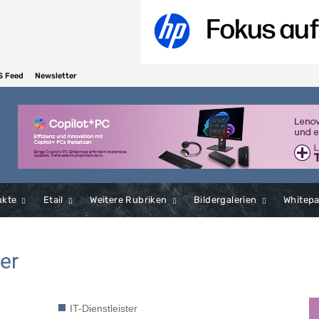
S Feed
Newsletter
ukte
Etail
Weitere Rubriken
Bildergalerien
Whitep
er
IT-Dienstleister