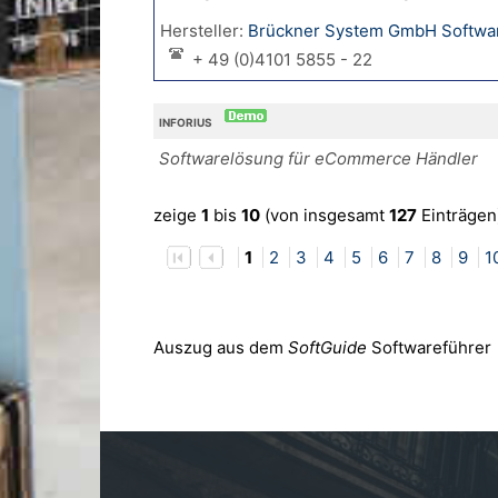
Hersteller:
Brückner System GmbH Softwar
+ 49 (0)4101 5855 - 22
INFORIUS
Softwarelösung für eCommerce Händler
zeige
1
bis
10
(von insgesamt
127
Einträgen
1
2
3
4
5
6
7
8
9
1
Auszug aus dem
SoftGuide
Softwareführer