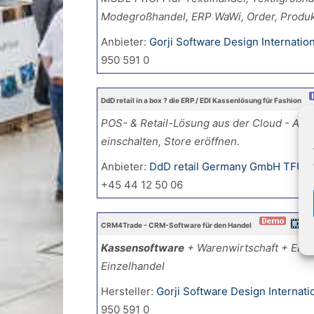
Modegroßhandel, ERP WaWi, Order, Produk
Anbieter:
Gorji Software Design Internati
950 591 0
DdD retail in a box ? die ERP / EDI Kassenlösung für Fashion
POS- & Retail-Lösung aus der Cloud - Aus
einschalten, Store eröffnen.
Anbieter:
DdD retail Germany GmbH TFU-I
+45 44 12 50 06
CRM4Trade - CRM-Software für den Handel
Kassensoftware
+ Warenwirtschaft + ERP 
Einzelhandel
Hersteller:
Gorji Software Design Interna
950 591 0