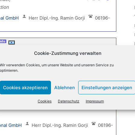
tion
onal GmbH
Herr Dipl.-Ing. Ramin Gorji
06196-
packen,
Cookie-Zustimmung verwalten
Wir verwenden Cookies, um unsere Website und unseren Service zu
optimieren.
nnovationszentrum
Herr Nicolai Kærgaard
Cookies akzeptieren
Ablehnen
Einstellungen anzeigen
Cookies
Datenschutz
Impressum
für den
tional GmbH
Herr Dipl.-Ing. Ramin Gorji
06196-